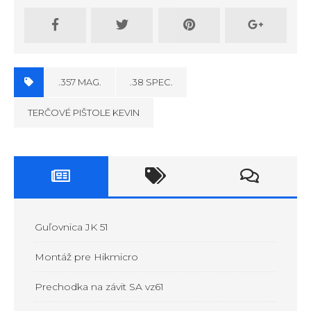
.357 MAG.
.38 SPEC.
TERČOVÉ PIŠTOLE KEVIN
Guľovnica JK 51
Montáž pre Hikmicro
Prechodka na závit SA vz61