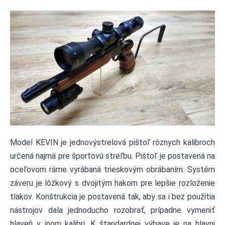
Model KEVIN je jednovýstrelová pištoľ rôznych kalibroch
určená najmä pre športovú streľbu. Pištoľ je postavená na
oceľovom ráme vyrábaná trieskovým obrábaním. Systém
záveru je lôžkový s dvojitým hakom pre
lepšie
rozloženie
tlakov.
Konštrukcia je postavená tak, aby sa i bez použitia
nástrojov dala jednoducho rozobrať, prípadne vymeniť
hlaveň v inom kalibri. K štandardnej výbave je na hlavni