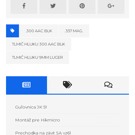
.300 AAC BLK
.357 MAG.
TLMIČ HLUKU 300 AAC BLK
TLMIČ HLUKU 9MM LUGER
Guľovnica JK 51
Montáž pre Hikmicro
Prechodka na závit SA vz61