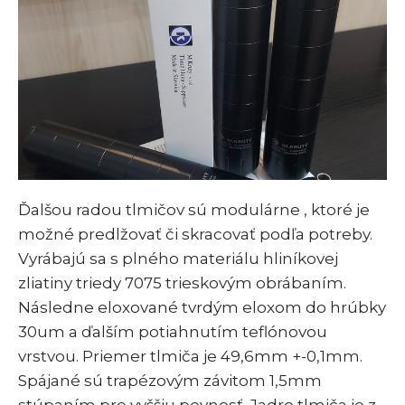
Ďalšou radou tlmičov sú modulárne , ktoré je
možné predlžovať či skracovať podľa potreby.
Vyrábajú sa s plného materiálu hliníkovej
zliatiny triedy 7075 trieskovým obrábaním.
Následne eloxované tvrdým eloxom do hrúbky
30um a ďalším potiahnutím teflónovou
vrstvou. Priemer tlmiča je 49,6mm +-0,1mm.
Spájané sú trapézovým závitom 1,5mm