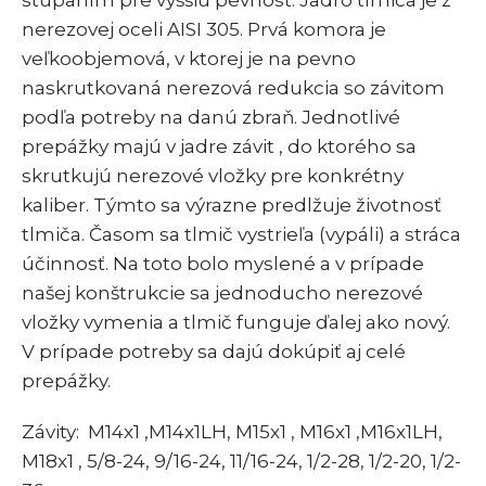
stúpaním pre vyššiu pevnosť. Jadro tlmiča je z
nerezovej oceli AISI 305. Prvá komora je
veľkoobjemová, v ktorej je na pevno
naskrutkovaná nerezová redukcia so závitom
podľa potreby na danú zbraň. Jednotlivé
prepážky majú v jadre závit , do ktorého sa
skrutkujú nerezové vložky pre konkrétny
kaliber. Týmto sa výrazne predlžuje životnosť
tlmiča. Časom sa tlmič vystrieľa (vypáli) a stráca
účinnosť. Na toto bolo myslené a v prípade
našej konštrukcie sa jednoducho nerezové
vložky vymenia a tlmič funguje ďalej ako nový.
V prípade potreby sa dajú dokúpiť aj celé
prepážky.
Závity: M14x1 ,M14x1LH, M15x1 , M16x1 ,M16x1LH,
M18x1 , 5/8-24, 9/16-24, 11/16-24, 1/2-28, 1/2-20, 1/2-