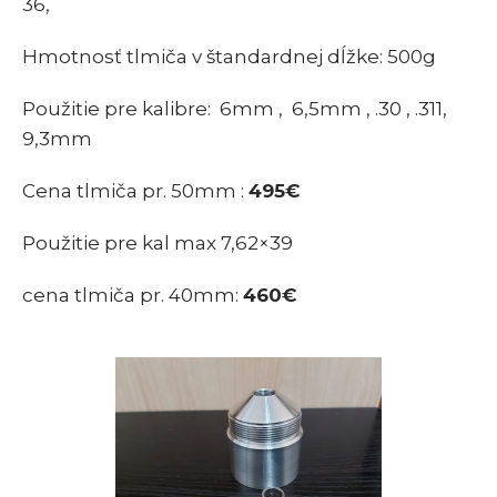
36,
Hmotnosť tlmiča v štandardnej dĺžke: 500g
Použitie pre kalibre: 6mm , 6,5mm , .30 , .311,
9,3mm
Cena tlmiča pr. 50mm :
495€
Použitie pre kal max 7,62×39
cena tlmiča pr. 40mm:
460€