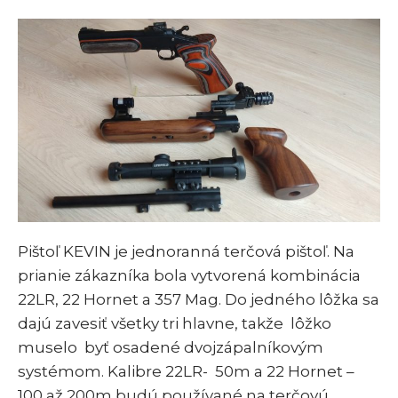
Pištoľ KEVIN je jednoranná terčová pištoľ. Na
prianie zákazníka bola vytvorená kombinácia
22LR, 22 Hornet a 357 Mag. Do jedného lôžka sa
dajú zavesiť všetky tri hlavne, takže lôžko
muselo byť osadené dvojzápalníkovým
systémom. Kalibre 22LR- 50m a 22 Hornet –
100 až 200m budú používané na terčovú