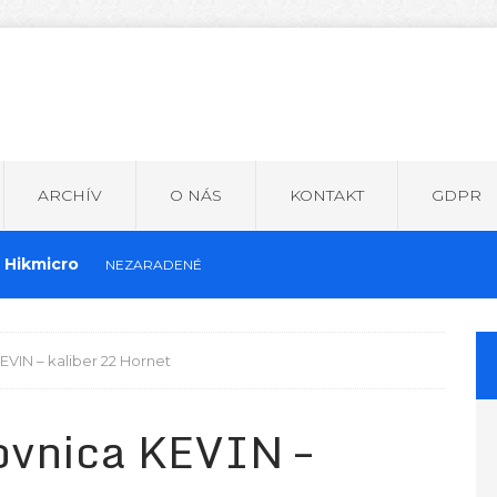
ARCHÍV
O NÁS
KONTAKT
GDPR
 Hikmicro
NEZARADENÉ
na závit SA vz61
TLMIČE HLUKU
VIN – kaliber 22 Hornet
uličky
NEZARADENÉ
ovnica KEVIN –
ávitov a krytky
TLMIČE HLUKU