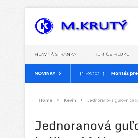
HLAVNÁ STRÁNKA
TLMIČE HLUKU
NOVINKY
Montáž pre
[ 14/01/2024 ]
Prechodka 
[ 14/01/2024 ]
Home
Kevin
Jednoranová guľovnica KE
Záverové g
[ 17/10/2023 ]
Jednoranová guľ
Redukcie z
[ 24/04/2023 ]