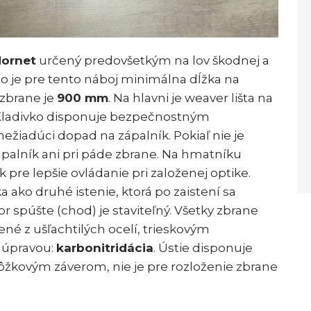
Hornet
určený predovšetkým na lov škodnej a
o je pre tento náboj minimálna dĺžka na
 zbrane je
900 mm
. Na hlavni je weaver lišta na
 Kladivko disponuje bezpečnostným
žiadúci dopad na zápalník. Pokiaľ nie je
zápalník ani pri páde zbrane. Na hmatníku
 pre lepšie ovládanie pri založenej optike.
ako druhé istenie, ktorá po zaistení sa
r spúšte (chod) je staviteľný. Všetky zbrane
bené z ušľachtilých ocelí, trieskovým
 úpravou:
karbonitridácia
. Ústie disponuje
 lôžkovým záverom, nie je pre rozloženie zbrane