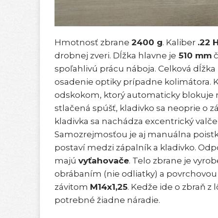
Hmotnosť zbrane
2400 g
. Kaliber
.22 
drobnej zveri. Dĺžka hlavne je
510 mm
č
spoľahlivú prácu náboja. Celková dĺžka
osadenie optiky prípadne kolimátora.
odskokom, ktorý automaticky blokuje ne
stlačená spúšť, kladivko sa neoprie o 
kladivka sa nachádza excentrický valček
Samozrejmosťou je aj manuálna poistka 
postaví medzi zápalník a kladivko. Odpo
majú
vyťahovače
. Telo zbrane je vyro
obrábaním (nie odliatky) a povrchovou
závitom
M14x1,25
. Kedže ide o zbraň z
potrebné žiadne náradie.