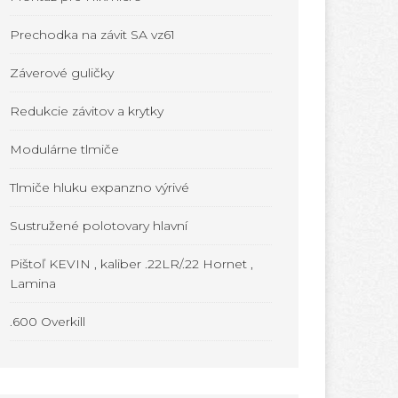
Prechodka na závit SA vz61
Záverové guličky
Redukcie závitov a krytky
Modulárne tlmiče
Tlmiče hluku expanzno výrivé
Sustružené polotovary hlavní
Pištoľ KEVIN , kaliber .22LR/.22 Hornet ,
Lamina
.600 Overkill